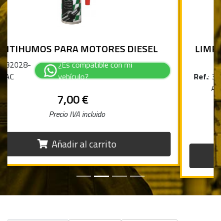
LIMPIA INYECTORES MOTORES DIESEL Y
GASOLINA
Ref.
: 32032-
¿Es compatible con mi
AC
vehículo?
7,00 €
Precio IVA incluido
Añadir al carrito